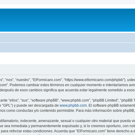
s”, “nos”, “nuestro”, “ElFormicaro.com”, “https://www.elformicario.com/phpbb”), ust
ro.com”. Podemos cambiar estos términos en cualquier momento e intentaríamos avis
 después de esos cambios significa que acuerda estar legalmente sometido a esos 
nte “ellos”, “sus”, “software phpBB”, “www.phpbb.com”, “phpBB Limited”, “phpBB Te
te “GPL”) y puede ser descargada de
www.phpbb.com
. El software phpBB solamente
os como conductas y/o contenido permisible. Para más información sobre phpBB, p
ifamatorio, indecente, amenazante, sexual o cualquier otro material que pueda vio
ue sea inmediata y permanentemente expulsado y, si lo creemos oportuno, con notif
para reforzar estas condiciones. Acuerda que “ElFormicaro.com” tiene derecho a el