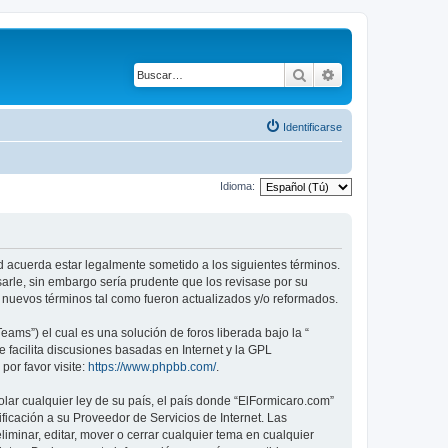
Buscar
Búsqueda avanza
Identificarse
Idioma:
ed acuerda estar legalmente sometido a los siguientes términos.
arle, sin embargo sería prudente que los revisase por su
nuevos términos tal como fueron actualizados y/o reformados.
ams”) el cual es una solución de foros liberada bajo la “
 facilita discusiones basadas en Internet y la GPL
or favor visite:
https://www.phpbb.com/
.
lar cualquier ley de su país, el país donde “ElFormicaro.com”
icación a su Proveedor de Servicios de Internet. Las
iminar, editar, mover o cerrar cualquier tema en cualquier