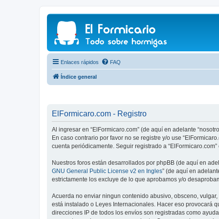
Enlaces rápidos
FAQ
Índice general
ElFormicaro.com - Registro
Al ingresar en “ElFormicaro.com” (de aquí en adelante “nosotro
En caso contrario por favor no se registre y/o use “ElFormica
cuenta periódicamente. Seguir registrado a “ElFormicaro.com”
Nuestros foros están desarrollados por phpBB (de aquí en adela
GNU General Public License v2 en Ingles
” (de aquí en adelan
estrictamente los excluye de lo que aprobamos y/o desaprobam
Acuerda no enviar ningun contenido abusivo, obsceno, vulgar, d
está instalado o Leyes Internacionales. Hacer eso provocará q
direcciones IP de todos los envíos son registradas como ayuda 