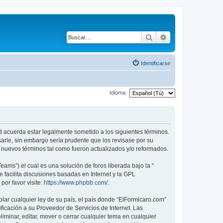
Buscar
Búsqueda avanza
Identificarse
Idioma:
ed acuerda estar legalmente sometido a los siguientes términos.
arle, sin embargo sería prudente que los revisase por su
nuevos términos tal como fueron actualizados y/o reformados.
ams”) el cual es una solución de foros liberada bajo la “
 facilita discusiones basadas en Internet y la GPL
or favor visite:
https://www.phpbb.com/
.
lar cualquier ley de su país, el país donde “ElFormicaro.com”
icación a su Proveedor de Servicios de Internet. Las
iminar, editar, mover o cerrar cualquier tema en cualquier