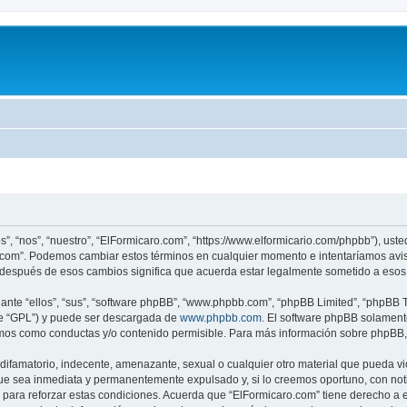
s”, “nos”, “nuestro”, “ElFormicaro.com”, “https://www.elformicario.com/phpbb”), ust
ro.com”. Podemos cambiar estos términos en cualquier momento e intentaríamos avis
 después de esos cambios significa que acuerda estar legalmente sometido a esos 
nte “ellos”, “sus”, “software phpBB”, “www.phpbb.com”, “phpBB Limited”, “phpBB Te
te “GPL”) y puede ser descargada de
www.phpbb.com
. El software phpBB solamente
os como conductas y/o contenido permisible. Para más información sobre phpBB, p
ifamatorio, indecente, amenazante, sexual o cualquier otro material que pueda vio
ue sea inmediata y permanentemente expulsado y, si lo creemos oportuno, con notif
para reforzar estas condiciones. Acuerda que “ElFormicaro.com” tiene derecho a el