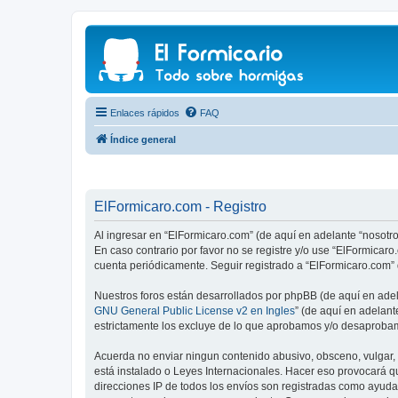
Enlaces rápidos
FAQ
Índice general
ElFormicaro.com - Registro
Al ingresar en “ElFormicaro.com” (de aquí en adelante “nosotro
En caso contrario por favor no se registre y/o use “ElFormica
cuenta periódicamente. Seguir registrado a “ElFormicaro.com”
Nuestros foros están desarrollados por phpBB (de aquí en adela
GNU General Public License v2 en Ingles
” (de aquí en adelan
estrictamente los excluye de lo que aprobamos y/o desaprobam
Acuerda no enviar ningun contenido abusivo, obsceno, vulgar, d
está instalado o Leyes Internacionales. Hacer eso provocará q
direcciones IP de todos los envíos son registradas como ayuda 