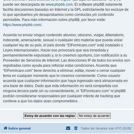
puede ser descargada de
www.phpbb.com
. El software phpBB solamente
facilita discusiones basadas en Internet y la GPL estrictamente los excluye de
lo que aprobamos y/o desaprobamos como conductas y/o contenido
permisible. Para más información sobre phpBB, por favor visite:
https://www.phpbb.com/
.
Acuerda no enviar ningun contenido abusivo, obsceno, vulgar, difamatorio,
indecente, amenazante, sexual o cualquier otro material que pueda violar
cualquier ley de su país, el país donde “ElFormicaro.com” está instalado o
Leyes Internacionales. Hacer eso provocará que sea inmediata y
permanentemente expulsado y, si lo creemos oportuno, con notificación a su
Proveedor de Servicios de Internet. Las direcciones IP de todos los envíos son
registradas como ayuda para reforzar estas condiciones. Acuerda que
“ElFormicaro.com” tiene derecho a eliminar, editar, mover o cerrar cualquier
tema en cualquier momento que lo creamos conveniente. Como usuario
acuerda que cualquier información que haya ingresado será almacenada en
una base de datos. Dado que esta información no será compartida con
ninguna tercera parte sin su consentimiento, ni “ElFormicaro.com” ni phpBB
podrán considerarse responsables por cualquier intento de hacking que
conlleve a que los datos sean comprometidos.
Índice general
Todos los horarios son
UTC-03:00