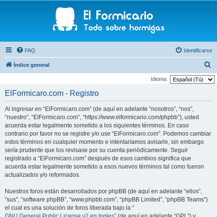
FAQ
Identificarse
B
Índice general
u
Idioma:
s
ElFormicaro.com - Registro
c
Al ingresar en “ElFormicaro.com” (de aquí en adelante “nosotros”, “nos”,
a
“nuestro”, “ElFormicaro.com”, “https://www.elformicario.com/phpbb”), usted
r
acuerda estar legalmente sometido a los siguientes términos. En caso
contrario por favor no se registre y/o use “ElFormicaro.com”. Podemos cambiar
estos términos en cualquier momento e intentaríamos avisarle, sin embargo
sería prudente que los revisase por su cuenta periódicamente. Seguir
registrado a “ElFormicaro.com” después de esos cambios significa que
acuerda estar legalmente sometido a esos nuevos términos tal como fueron
actualizados y/o reformados.
Nuestros foros están desarrollados por phpBB (de aquí en adelante “ellos”,
“sus”, “software phpBB”, “www.phpbb.com”, “phpBB Limited”, “phpBB Teams”)
el cual es una solución de foros liberada bajo la “
GNU General Public License v2 en Ingles
” (de aquí en adelante “GPL”) y