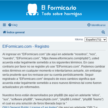
FAQ
Identificarse
B
Índice general
u
Idioma:
s
ElFormicaro.com - Registro
c
Al ingresar en “ElFormicaro.com” (de aquí en adelante “nosotros”, “nos”,
a
“nuestro”, “ElFormicaro.com”, “https://www.elformicario.com/phpbb”), usted
r
acuerda estar legalmente sometido a los siguientes términos. En caso
contrario por favor no se registre y/o use “ElFormicaro.com”. Podemos cambiar
estos términos en cualquier momento e intentaríamos avisarle, sin embargo
sería prudente que los revisase por su cuenta periódicamente. Seguir
registrado a “ElFormicaro.com” después de esos cambios significa que
acuerda estar legalmente sometido a esos nuevos términos tal como fueron
actualizados y/o reformados.
Nuestros foros están desarrollados por phpBB (de aquí en adelante “ellos”,
“sus”, “software phpBB”, “www.phpbb.com”, “phpBB Limited”, “phpBB Teams”)
el cual es una solución de foros liberada bajo la “
GNU General Public License v2 en Ingles
” (de aquí en adelante “GPL”) y