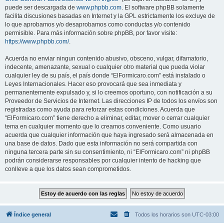
puede ser descargada de
www.phpbb.com
. El software phpBB solamente
facilita discusiones basadas en Internet y la GPL estrictamente los excluye de
lo que aprobamos y/o desaprobamos como conductas y/o contenido
permisible. Para más información sobre phpBB, por favor visite:
https://www.phpbb.com/
.
Acuerda no enviar ningun contenido abusivo, obsceno, vulgar, difamatorio,
indecente, amenazante, sexual o cualquier otro material que pueda violar
cualquier ley de su país, el país donde “ElFormicaro.com” está instalado o
Leyes Internacionales. Hacer eso provocará que sea inmediata y
permanentemente expulsado y, si lo creemos oportuno, con notificación a su
Proveedor de Servicios de Internet. Las direcciones IP de todos los envíos son
registradas como ayuda para reforzar estas condiciones. Acuerda que
“ElFormicaro.com” tiene derecho a eliminar, editar, mover o cerrar cualquier
tema en cualquier momento que lo creamos conveniente. Como usuario
acuerda que cualquier información que haya ingresado será almacenada en
una base de datos. Dado que esta información no será compartida con
ninguna tercera parte sin su consentimiento, ni “ElFormicaro.com” ni phpBB
podrán considerarse responsables por cualquier intento de hacking que
conlleve a que los datos sean comprometidos.
Índice general
Todos los horarios son
UTC-03:00