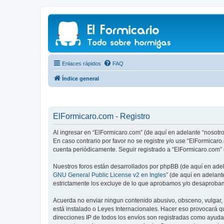
Enlaces rápidos
FAQ
Índice general
ElFormicaro.com - Registro
Al ingresar en “ElFormicaro.com” (de aquí en adelante “nosotro
En caso contrario por favor no se registre y/o use “ElFormica
cuenta periódicamente. Seguir registrado a “ElFormicaro.com”
Nuestros foros están desarrollados por phpBB (de aquí en adela
GNU General Public License v2 en Ingles
” (de aquí en adelan
estrictamente los excluye de lo que aprobamos y/o desaprobam
Acuerda no enviar ningun contenido abusivo, obsceno, vulgar, d
está instalado o Leyes Internacionales. Hacer eso provocará q
direcciones IP de todos los envíos son registradas como ayuda 