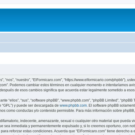
s”, “nos”, “nuestro”, “ElFormicaro.com”, “https://www.elformicario.com/phpbb”), ust
ro.com”. Podemos cambiar estos términos en cualquier momento e intentaríamos avis
 después de esos cambios significa que acuerda estar legalmente sometido a esos 
nte “ellos”, “sus”, “software phpBB”, “www.phpbb.com”, “phpBB Limited”, “phpBB Te
te “GPL”) y puede ser descargada de
www.phpbb.com
. El software phpBB solamente
os como conductas y/o contenido permisible. Para más información sobre phpBB, p
ifamatorio, indecente, amenazante, sexual o cualquier otro material que pueda vio
ue sea inmediata y permanentemente expulsado y, si lo creemos oportuno, con notif
para reforzar estas condiciones. Acuerda que “ElFormicaro.com” tiene derecho a el