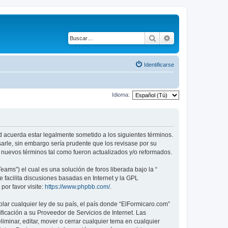
Buscar
Búsqueda avanza
Identificarse
Idioma:
ed acuerda estar legalmente sometido a los siguientes términos.
arle, sin embargo sería prudente que los revisase por su
nuevos términos tal como fueron actualizados y/o reformados.
ams”) el cual es una solución de foros liberada bajo la “
 facilita discusiones basadas en Internet y la GPL
or favor visite:
https://www.phpbb.com/
.
lar cualquier ley de su país, el país donde “ElFormicaro.com”
icación a su Proveedor de Servicios de Internet. Las
iminar, editar, mover o cerrar cualquier tema en cualquier