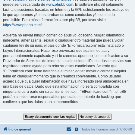
puede ser descargada de
www.phpbb.com
. El software phpBB solamente
facilita discusiones basadas en Internet y la GPL estrictamente los excluye de
lo que aprobamos y/o desaprobamos como conductas y/o contenido
permisible. Para más información sobre phpBB, por favor visite:
https://www.phpbb.com/
.
Acuerda no enviar ningun contenido abusivo, obsceno, vulgar, difamatorio,
indecente, amenazante, sexual o cualquier otro material que pueda violar
cualquier ley de su país, el país donde “ElFormicaro.com” está instalado o
Leyes Internacionales. Hacer eso provocará que sea inmediata y
permanentemente expulsado y, si lo creemos oportuno, con notificación a su
Proveedor de Servicios de Internet. Las direcciones IP de todos los envíos son
registradas como ayuda para reforzar estas condiciones. Acuerda que
“ElFormicaro.com” tiene derecho a eliminar, editar, mover o cerrar cualquier
tema en cualquier momento que lo creamos conveniente. Como usuario
acuerda que cualquier información que haya ingresado será almacenada en
una base de datos. Dado que esta información no será compartida con
ninguna tercera parte sin su consentimiento, ni “ElFormicaro.com” ni phpBB
podrán considerarse responsables por cualquier intento de hacking que
conlleve a que los datos sean comprometidos.
Índice general
Todos los horarios son
UTC-03:00