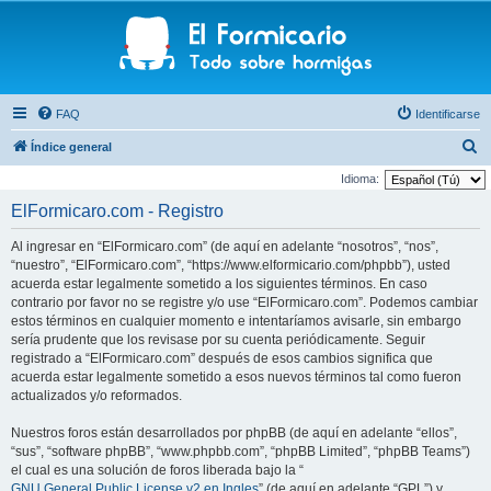
FAQ
Identificarse
B
Índice general
u
Idioma:
s
ElFormicaro.com - Registro
c
Al ingresar en “ElFormicaro.com” (de aquí en adelante “nosotros”, “nos”,
a
“nuestro”, “ElFormicaro.com”, “https://www.elformicario.com/phpbb”), usted
r
acuerda estar legalmente sometido a los siguientes términos. En caso
contrario por favor no se registre y/o use “ElFormicaro.com”. Podemos cambiar
estos términos en cualquier momento e intentaríamos avisarle, sin embargo
sería prudente que los revisase por su cuenta periódicamente. Seguir
registrado a “ElFormicaro.com” después de esos cambios significa que
acuerda estar legalmente sometido a esos nuevos términos tal como fueron
actualizados y/o reformados.
Nuestros foros están desarrollados por phpBB (de aquí en adelante “ellos”,
“sus”, “software phpBB”, “www.phpbb.com”, “phpBB Limited”, “phpBB Teams”)
el cual es una solución de foros liberada bajo la “
GNU General Public License v2 en Ingles
” (de aquí en adelante “GPL”) y