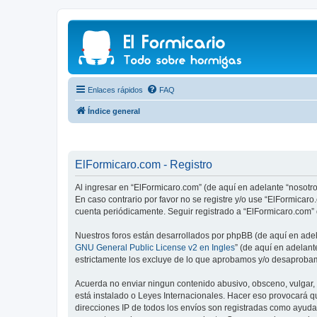
Enlaces rápidos
FAQ
Índice general
ElFormicaro.com - Registro
Al ingresar en “ElFormicaro.com” (de aquí en adelante “nosotro
En caso contrario por favor no se registre y/o use “ElFormica
cuenta periódicamente. Seguir registrado a “ElFormicaro.com”
Nuestros foros están desarrollados por phpBB (de aquí en adela
GNU General Public License v2 en Ingles
” (de aquí en adelan
estrictamente los excluye de lo que aprobamos y/o desaprobam
Acuerda no enviar ningun contenido abusivo, obsceno, vulgar, d
está instalado o Leyes Internacionales. Hacer eso provocará q
direcciones IP de todos los envíos son registradas como ayuda 