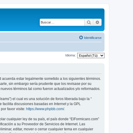
Buscar
Búsqueda avanza
Identificarse
Idioma:
ed acuerda estar legalmente sometido a los siguientes términos.
arle, sin embargo sería prudente que los revisase por su
nuevos términos tal como fueron actualizados y/o reformados.
ams”) el cual es una solución de foros liberada bajo la “
 facilita discusiones basadas en Internet y la GPL
or favor visite:
https://www.phpbb.com/
.
lar cualquier ley de su país, el país donde “ElFormicaro.com”
icación a su Proveedor de Servicios de Internet. Las
iminar, editar, mover o cerrar cualquier tema en cualquier