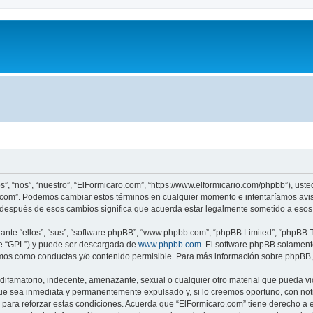
s”, “nos”, “nuestro”, “ElFormicaro.com”, “https://www.elformicario.com/phpbb”), ust
ro.com”. Podemos cambiar estos términos en cualquier momento e intentaríamos avis
 después de esos cambios significa que acuerda estar legalmente sometido a esos 
nte “ellos”, “sus”, “software phpBB”, “www.phpbb.com”, “phpBB Limited”, “phpBB Te
te “GPL”) y puede ser descargada de
www.phpbb.com
. El software phpBB solamente
os como conductas y/o contenido permisible. Para más información sobre phpBB, p
ifamatorio, indecente, amenazante, sexual o cualquier otro material que pueda vio
ue sea inmediata y permanentemente expulsado y, si lo creemos oportuno, con notif
para reforzar estas condiciones. Acuerda que “ElFormicaro.com” tiene derecho a el