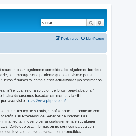
Buscar
Búsqueda avanza
Registrarse
Identificarse
ed acuerda estar legalmente sometido a los siguientes términos.
arle, sin embargo sería prudente que los revisase por su
nuevos términos tal como fueron actualizados y/o reformados.
ams”) el cual es una solución de foros liberada bajo la “
 facilita discusiones basadas en Internet y la GPL
or favor visite:
https://www.phpbb.com/
.
lar cualquier ley de su país, el país donde “ElFormicaro.com”
icación a su Proveedor de Servicios de Internet. Las
iminar, editar, mover o cerrar cualquier tema en cualquier
tos. Dado que esta información no será compartida con
 que conlleve a que los datos sean comprometidos.