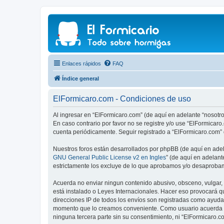
Enlaces rápidos
FAQ
Índice general
ElFormicaro.com - Condiciones de uso
Al ingresar en “ElFormicaro.com” (de aquí en adelante “nosotro
En caso contrario por favor no se registre y/o use “ElFormica
cuenta periódicamente. Seguir registrado a “ElFormicaro.com”
Nuestros foros están desarrollados por phpBB (de aquí en adela
GNU General Public License v2 en Ingles
” (de aquí en adelan
estrictamente los excluye de lo que aprobamos y/o desaprobam
Acuerda no enviar ningun contenido abusivo, obsceno, vulgar, d
está instalado o Leyes Internacionales. Hacer eso provocará q
direcciones IP de todos los envíos son registradas como ayuda 
momento que lo creamos conveniente. Como usuario acuerda q
ninguna tercera parte sin su consentimiento, ni “ElFormicaro