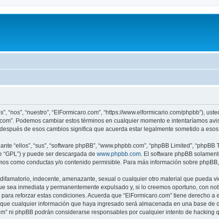
s”, “nos”, “nuestro”, “ElFormicaro.com”, “https://www.elformicario.com/phpbb”), ust
ro.com”. Podemos cambiar estos términos en cualquier momento e intentaríamos avis
 después de esos cambios significa que acuerda estar legalmente sometido a esos 
nte “ellos”, “sus”, “software phpBB”, “www.phpbb.com”, “phpBB Limited”, “phpBB Te
te “GPL”) y puede ser descargada de
www.phpbb.com
. El software phpBB solamente
os como conductas y/o contenido permisible. Para más información sobre phpBB, p
ifamatorio, indecente, amenazante, sexual o cualquier otro material que pueda vio
ue sea inmediata y permanentemente expulsado y, si lo creemos oportuno, con notif
para reforzar estas condiciones. Acuerda que “ElFormicaro.com” tiene derecho a el
ue cualquier información que haya ingresado será almacenada en una base de da
.com” ni phpBB podrán considerarse responsables por cualquier intento de hacking