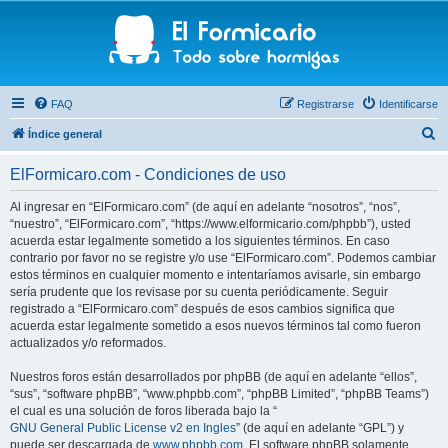
FAQ
Registrarse
Identificarse
B
Índice general
u
ElFormicaro.com - Condiciones de uso
s
c
Al ingresar en “ElFormicaro.com” (de aquí en adelante “nosotros”, “nos”,
“nuestro”, “ElFormicaro.com”, “https://www.elformicario.com/phpbb”), usted
a
acuerda estar legalmente sometido a los siguientes términos. En caso
r
contrario por favor no se registre y/o use “ElFormicaro.com”. Podemos cambiar
estos términos en cualquier momento e intentaríamos avisarle, sin embargo
sería prudente que los revisase por su cuenta periódicamente. Seguir
registrado a “ElFormicaro.com” después de esos cambios significa que
acuerda estar legalmente sometido a esos nuevos términos tal como fueron
actualizados y/o reformados.
Nuestros foros están desarrollados por phpBB (de aquí en adelante “ellos”,
“sus”, “software phpBB”, “www.phpbb.com”, “phpBB Limited”, “phpBB Teams”)
el cual es una solución de foros liberada bajo la “
GNU General Public License v2 en Ingles
” (de aquí en adelante “GPL”) y
puede ser descargada de
www.phpbb.com
. El software phpBB solamente