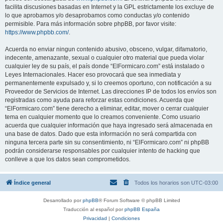
facilita discusiones basadas en Internet y la GPL estrictamente los excluye de
lo que aprobamos y/o desaprobamos como conductas y/o contenido
permisible. Para más información sobre phpBB, por favor visite:
https://www.phpbb.com/
.
Acuerda no enviar ningun contenido abusivo, obsceno, vulgar, difamatorio,
indecente, amenazante, sexual o cualquier otro material que pueda violar
cualquier ley de su país, el país donde “ElFormicaro.com” está instalado o
Leyes Internacionales. Hacer eso provocará que sea inmediata y
permanentemente expulsado y, si lo creemos oportuno, con notificación a su
Proveedor de Servicios de Internet. Las direcciones IP de todos los envíos son
registradas como ayuda para reforzar estas condiciones. Acuerda que
“ElFormicaro.com” tiene derecho a eliminar, editar, mover o cerrar cualquier
tema en cualquier momento que lo creamos conveniente. Como usuario
acuerda que cualquier información que haya ingresado será almacenada en
una base de datos. Dado que esta información no será compartida con
ninguna tercera parte sin su consentimiento, ni “ElFormicaro.com” ni phpBB
podrán considerarse responsables por cualquier intento de hacking que
conlleve a que los datos sean comprometidos.
Índice general
Todos los horarios son
UTC-03:00
Desarrollado por
phpBB
® Forum Software © phpBB Limited
Traducción al español por
phpBB España
Privacidad
|
Condiciones