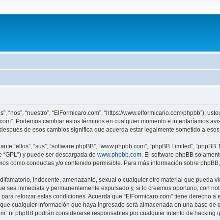
s”, “nos”, “nuestro”, “ElFormicaro.com”, “https://www.elformicario.com/phpbb”), ust
ro.com”. Podemos cambiar estos términos en cualquier momento e intentaríamos avis
 después de esos cambios significa que acuerda estar legalmente sometido a esos 
nte “ellos”, “sus”, “software phpBB”, “www.phpbb.com”, “phpBB Limited”, “phpBB Te
te “GPL”) y puede ser descargada de
www.phpbb.com
. El software phpBB solamente
os como conductas y/o contenido permisible. Para más información sobre phpBB, p
ifamatorio, indecente, amenazante, sexual o cualquier otro material que pueda vio
ue sea inmediata y permanentemente expulsado y, si lo creemos oportuno, con notif
para reforzar estas condiciones. Acuerda que “ElFormicaro.com” tiene derecho a el
ue cualquier información que haya ingresado será almacenada en una base de da
.com” ni phpBB podrán considerarse responsables por cualquier intento de hacking