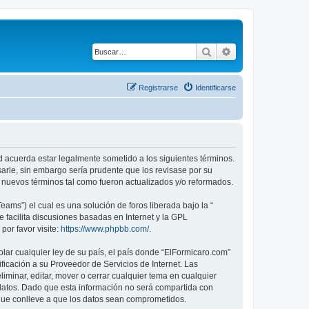
Buscar
Búsqueda avanza
Registrarse
Identificarse
ed acuerda estar legalmente sometido a los siguientes términos.
arle, sin embargo sería prudente que los revisase por su
nuevos términos tal como fueron actualizados y/o reformados.
ams”) el cual es una solución de foros liberada bajo la “
 facilita discusiones basadas en Internet y la GPL
or favor visite:
https://www.phpbb.com/
.
lar cualquier ley de su país, el país donde “ElFormicaro.com”
icación a su Proveedor de Servicios de Internet. Las
iminar, editar, mover o cerrar cualquier tema en cualquier
tos. Dado que esta información no será compartida con
 que conlleve a que los datos sean comprometidos.