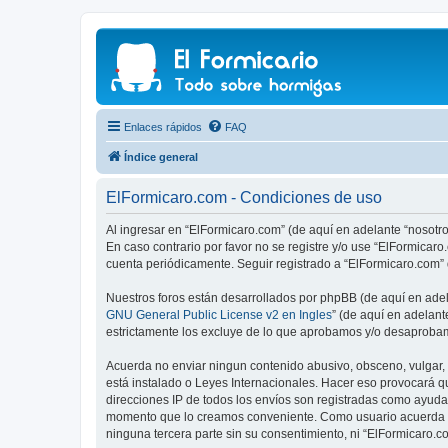
Enlaces rápidos
FAQ
Índice general
ElFormicaro.com - Condiciones de uso
Al ingresar en “ElFormicaro.com” (de aquí en adelante “nosotro
En caso contrario por favor no se registre y/o use “ElFormica
cuenta periódicamente. Seguir registrado a “ElFormicaro.com”
Nuestros foros están desarrollados por phpBB (de aquí en adela
GNU General Public License v2 en Ingles
” (de aquí en adelan
estrictamente los excluye de lo que aprobamos y/o desaprobam
Acuerda no enviar ningun contenido abusivo, obsceno, vulgar, d
está instalado o Leyes Internacionales. Hacer eso provocará q
direcciones IP de todos los envíos son registradas como ayuda 
momento que lo creamos conveniente. Como usuario acuerda q
ninguna tercera parte sin su consentimiento, ni “ElFormicaro