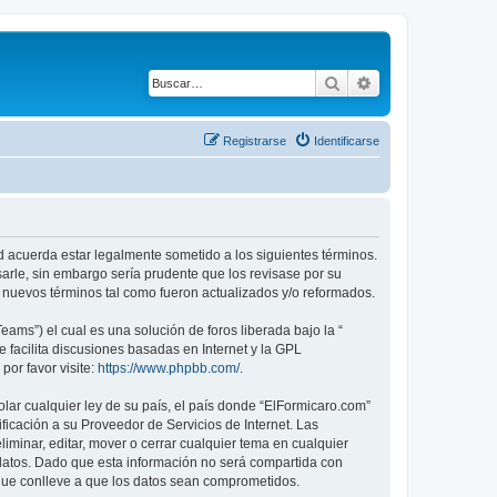
Buscar
Búsqueda avanza
Registrarse
Identificarse
ed acuerda estar legalmente sometido a los siguientes términos.
arle, sin embargo sería prudente que los revisase por su
nuevos términos tal como fueron actualizados y/o reformados.
ams”) el cual es una solución de foros liberada bajo la “
 facilita discusiones basadas en Internet y la GPL
or favor visite:
https://www.phpbb.com/
.
lar cualquier ley de su país, el país donde “ElFormicaro.com”
icación a su Proveedor de Servicios de Internet. Las
iminar, editar, mover o cerrar cualquier tema en cualquier
tos. Dado que esta información no será compartida con
 que conlleve a que los datos sean comprometidos.