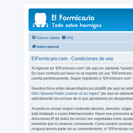
Enlaces rápidos
FAQ
Índice general
ElFormicaro.com - Condiciones de uso
Al ingresar en “ElFormicaro.com” (de aquí en adelante “nosotro
En caso contrario por favor no se registre y/o use “ElFormica
cuenta periódicamente. Seguir registrado a “ElFormicaro.com”
Nuestros foros están desarrollados por phpBB (de aquí en adela
GNU General Public License v2 en Ingles
” (de aquí en adelan
estrictamente los excluye de lo que aprobamos y/o desaprobam
Acuerda no enviar ningun contenido abusivo, obsceno, vulgar, d
está instalado o Leyes Internacionales. Hacer eso provocará q
direcciones IP de todos los envíos son registradas como ayuda 
momento que lo creamos conveniente. Como usuario acuerda q
ninguna tercera parte sin su consentimiento, ni “ElFormicaro