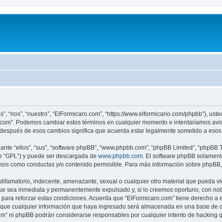
s”, “nos”, “nuestro”, “ElFormicaro.com”, “https://www.elformicario.com/phpbb”), ust
ro.com”. Podemos cambiar estos términos en cualquier momento e intentaríamos avis
 después de esos cambios significa que acuerda estar legalmente sometido a esos 
nte “ellos”, “sus”, “software phpBB”, “www.phpbb.com”, “phpBB Limited”, “phpBB Te
te “GPL”) y puede ser descargada de
www.phpbb.com
. El software phpBB solamente
os como conductas y/o contenido permisible. Para más información sobre phpBB, p
ifamatorio, indecente, amenazante, sexual o cualquier otro material que pueda vio
ue sea inmediata y permanentemente expulsado y, si lo creemos oportuno, con notif
para reforzar estas condiciones. Acuerda que “ElFormicaro.com” tiene derecho a el
ue cualquier información que haya ingresado será almacenada en una base de da
.com” ni phpBB podrán considerarse responsables por cualquier intento de hacking