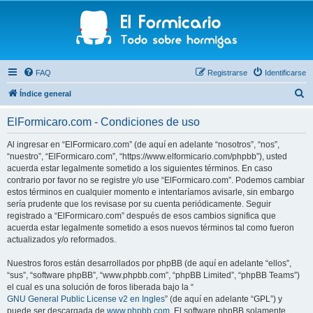
FAQ
Registrarse
Identificarse
B
Índice general
u
ElFormicaro.com - Condiciones de uso
s
c
Al ingresar en “ElFormicaro.com” (de aquí en adelante “nosotros”, “nos”,
“nuestro”, “ElFormicaro.com”, “https://www.elformicario.com/phpbb”), usted
a
acuerda estar legalmente sometido a los siguientes términos. En caso
r
contrario por favor no se registre y/o use “ElFormicaro.com”. Podemos cambiar
estos términos en cualquier momento e intentaríamos avisarle, sin embargo
sería prudente que los revisase por su cuenta periódicamente. Seguir
registrado a “ElFormicaro.com” después de esos cambios significa que
acuerda estar legalmente sometido a esos nuevos términos tal como fueron
actualizados y/o reformados.
Nuestros foros están desarrollados por phpBB (de aquí en adelante “ellos”,
“sus”, “software phpBB”, “www.phpbb.com”, “phpBB Limited”, “phpBB Teams”)
el cual es una solución de foros liberada bajo la “
GNU General Public License v2 en Ingles
” (de aquí en adelante “GPL”) y
puede ser descargada de
www.phpbb.com
. El software phpBB solamente