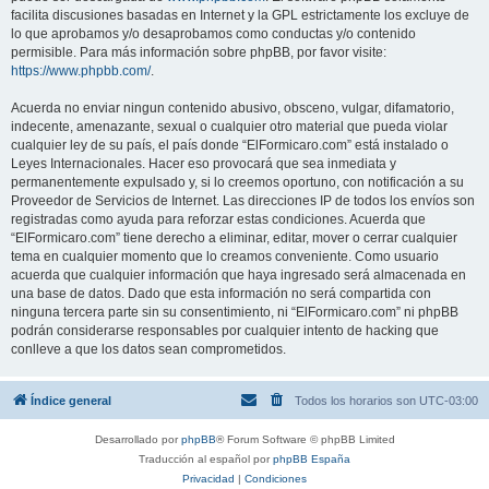
facilita discusiones basadas en Internet y la GPL estrictamente los excluye de
lo que aprobamos y/o desaprobamos como conductas y/o contenido
permisible. Para más información sobre phpBB, por favor visite:
https://www.phpbb.com/
.
Acuerda no enviar ningun contenido abusivo, obsceno, vulgar, difamatorio,
indecente, amenazante, sexual o cualquier otro material que pueda violar
cualquier ley de su país, el país donde “ElFormicaro.com” está instalado o
Leyes Internacionales. Hacer eso provocará que sea inmediata y
permanentemente expulsado y, si lo creemos oportuno, con notificación a su
Proveedor de Servicios de Internet. Las direcciones IP de todos los envíos son
registradas como ayuda para reforzar estas condiciones. Acuerda que
“ElFormicaro.com” tiene derecho a eliminar, editar, mover o cerrar cualquier
tema en cualquier momento que lo creamos conveniente. Como usuario
acuerda que cualquier información que haya ingresado será almacenada en
una base de datos. Dado que esta información no será compartida con
ninguna tercera parte sin su consentimiento, ni “ElFormicaro.com” ni phpBB
podrán considerarse responsables por cualquier intento de hacking que
conlleve a que los datos sean comprometidos.
Índice general
Todos los horarios son
UTC-03:00
Desarrollado por
phpBB
® Forum Software © phpBB Limited
Traducción al español por
phpBB España
Privacidad
|
Condiciones