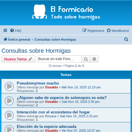
FAQ
Registrarse
Identificarse
B
Índice general
Consultas sobre Hormigas
u
Consultas sobre Hormigas
s
Buscar
Búsqueda avanzad
Nuevo Tema
c
15 temas • Página
1
de
1
a
Temas
r
Pseudomyrmex macho
Último mensaje por
Osvaldo
«
Mié Nov 19, 2025 12:19 am
Respuestas:
2
¿Alguien sabe de especie de solenopsis es esta?
Último mensaje por
Osvaldo
«
Sab Nov 15, 2025 2:35 pm
Respuestas:
2
Interacción con el ecosistema del hogar
Último mensaje por
Rosana
«
Sab Nov 15, 2025 2:25 pm
Respuestas:
1
Elección de la especie adecuada
Último mensaje por
Osvaldo
«
Vie Nov 07, 2025 10:37 am