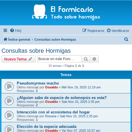
FAQ
Registrarse
Identificarse
B
Índice general
Consultas sobre Hormigas
u
Consultas sobre Hormigas
s
Buscar
Búsqueda avanzad
Nuevo Tema
c
15 temas • Página
1
de
1
a
Temas
r
Pseudomyrmex macho
Último mensaje por
Osvaldo
«
Mié Nov 19, 2025 12:19 am
Respuestas:
2
¿Alguien sabe de especie de solenopsis es esta?
Último mensaje por
Osvaldo
«
Sab Nov 15, 2025 2:35 pm
Respuestas:
2
Interacción con el ecosistema del hogar
Último mensaje por
Rosana
«
Sab Nov 15, 2025 2:25 pm
Respuestas:
1
Elección de la especie adecuada
Último mensaje por
Osvaldo
«
Vie Nov 07, 2025 10:37 am