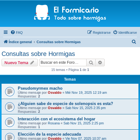
FAQ
Registrarse
Identificarse
B
Índice general
Consultas sobre Hormigas
u
Consultas sobre Hormigas
s
Buscar
Búsqueda avanzad
Nuevo Tema
c
15 temas • Página
1
de
1
a
Temas
r
Pseudomyrmex macho
Último mensaje por
Osvaldo
«
Mié Nov 19, 2025 12:19 am
Respuestas:
2
¿Alguien sabe de especie de solenopsis es esta?
Último mensaje por
Osvaldo
«
Sab Nov 15, 2025 2:35 pm
Respuestas:
2
Interacción con el ecosistema del hogar
Último mensaje por
Rosana
«
Sab Nov 15, 2025 2:25 pm
Respuestas:
1
Elección de la especie adecuada
Último mensaje por
Osvaldo
«
Vie Nov 07, 2025 10:37 am