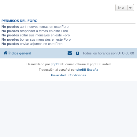
Ir a
PERMISOS DEL FORO
No puedes
abrir nuevos temas en este Foro
No puedes
responder a temas en este Foro
No puedes
editar sus mensajes en este Foro
No puedes
borrar sus mensajes en este Foro
No puedes
enviar adjuntos en este Foro
Índice general
Todos los horarios son
UTC-03:00
Desarrollado por
phpBB
® Forum Software © phpBB Limited
Traducción al español por
phpBB España
Privacidad
|
Condiciones