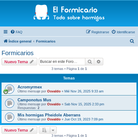
FAQ
Registrarse
Identificarse
B
Índice general
Formicarios
u
Formicarios
s
Buscar
Búsqueda avanzad
Nuevo Tema
c
3 temas • Página
1
de
1
a
Temas
r
Acromyrmex
Último mensaje por
Osvaldo
«
Mié Nov 26, 2025 9:33 am
Camponotus Mus
Último mensaje por
Osvaldo
«
Sab Nov 15, 2025 2:33 pm
Respuestas:
2
Mis hormigas Pheidole Aberrans
Último mensaje por
Osvaldo
«
Jue Oct 19, 2023 7:09 pm
Nuevo Tema
3 temas • Página
1
de
1