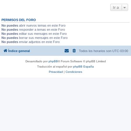
Ir a
PERMISOS DEL FORO
No puedes
abrir nuevos temas en este Foro
No puedes
responder a temas en este Foro
No puedes
editar sus mensajes en este Foro
No puedes
borrar sus mensajes en este Foro
No puedes
enviar adjuntos en este Foro
Índice general
Todos los horarios son
UTC-03:00
Desarrollado por
phpBB
® Forum Software © phpBB Limited
Traducción al español por
phpBB España
Privacidad
|
Condiciones