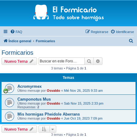
FAQ
Registrarse
Identificarse
B
Índice general
Formicarios
u
Formicarios
s
Buscar
Búsqueda avanzad
Nuevo Tema
c
3 temas • Página
1
de
1
a
Temas
r
Acromyrmex
Último mensaje por
Osvaldo
«
Mié Nov 26, 2025 9:33 am
Camponotus Mus
Último mensaje por
Osvaldo
«
Sab Nov 15, 2025 2:33 pm
Respuestas:
2
Mis hormigas Pheidole Aberrans
Último mensaje por
Osvaldo
«
Jue Oct 19, 2023 7:09 pm
Nuevo Tema
3 temas • Página
1
de
1