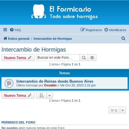
FAQ
Registrarse
Identificarse
B
Índice general
Intercambio de Hormigas
u
Intercambio de Hormigas
s
Buscar
Búsqueda avanzad
Nuevo Tema
c
1 tema • Página
1
de
1
a
Temas
r
Intercambio de Reinas desde Buenos Aires
Último mensaje por
Osvaldo
«
Vie Oct 20, 2023 2:22 pm
Nuevo Tema
1 tema • Página
1
de
1
Ir a
PERMISOS DEL FORO
No puedes
abrir nuevos temas en este Foro