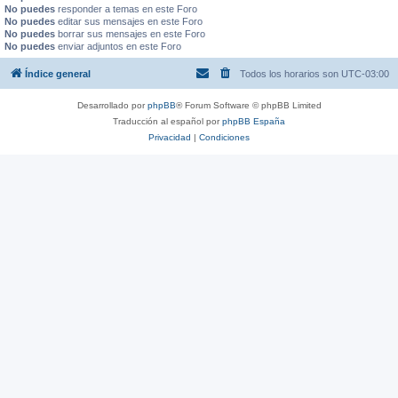
No puedes
responder a temas en este Foro
No puedes
editar sus mensajes en este Foro
No puedes
borrar sus mensajes en este Foro
No puedes
enviar adjuntos en este Foro
Índice general
Todos los horarios son
UTC-03:00
Desarrollado por
phpBB
® Forum Software © phpBB Limited
Traducción al español por
phpBB España
Privacidad
|
Condiciones