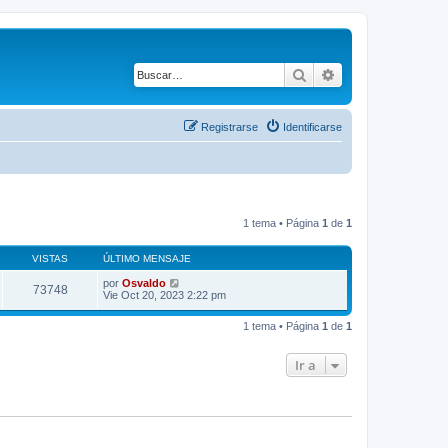
Buscar
Búsqueda avanza
Registrarse
Identificarse
1 tema • Página
1
de
1
VISTAS
ÚLTIMO MENSAJE
por
Osvaldo
73748
Vie Oct 20, 2023 2:22 pm
1 tema • Página
1
de
1
Ir a