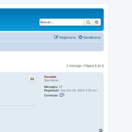
Buscar
Búsqueda avanza
Registrarse
Identificarse
1 mensaje • Página
1
de
1
Osvaldo
Site Admin
Mensajes:
17
Registrado:
Jue Oct 19, 2023 4:33 pm
C
Contactar:
o
n
t
a
c
t
a
r
O
s
A