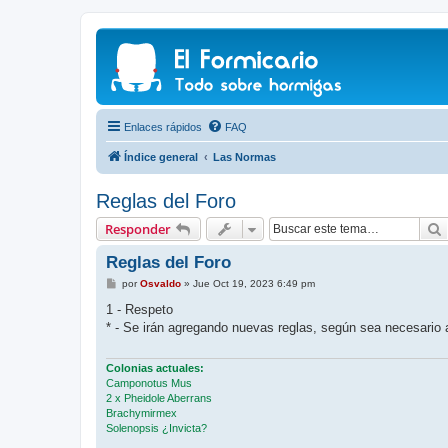
Enlaces rápidos
FAQ
Índice general
Las Normas
Reglas del Foro
Responder
Reglas del Foro
M
por
Osvaldo
»
Jue Oct 19, 2023 6:49 pm
e
n
1 - Respeto
s
* - Se irán agregando nuevas reglas, según sea necesario a 
a
j
e
Colonias actuales:
Camponotus Mus
2 x Pheidole Aberrans
Brachymirmex
Solenopsis ¿Invicta?