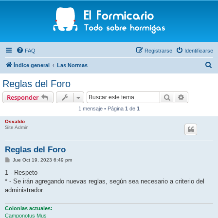
FAQ
Registrarse
Identificarse
B
Índice general
Las Normas
u
Reglas del Foro
s
Buscar
Búsqueda 
Responder
c
1 mensaje • Página
1
de
1
a
Osvaldo
r
Site Admin
Reglas del Foro
M
Jue Oct 19, 2023 6:49 pm
e
n
1 - Respeto
s
* - Se irán agregando nuevas reglas, según sea necesario a criterio del
a
j
administrador.
e
Colonias actuales:
Camponotus Mus