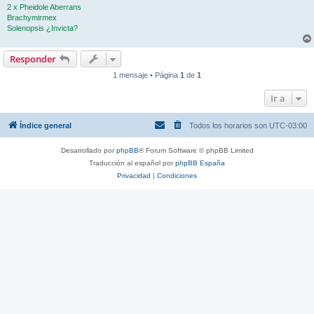
2 x Pheidole Aberrans
Brachymirmex
Solenopsis ¿Invicta?
Responder
1 mensaje • Página
1
de
1
Ir a
Índice general
Todos los horarios son
UTC-03:00
Desarrollado por
phpBB
® Forum Software © phpBB Limited
Traducción al español por
phpBB España
Privacidad
|
Condiciones