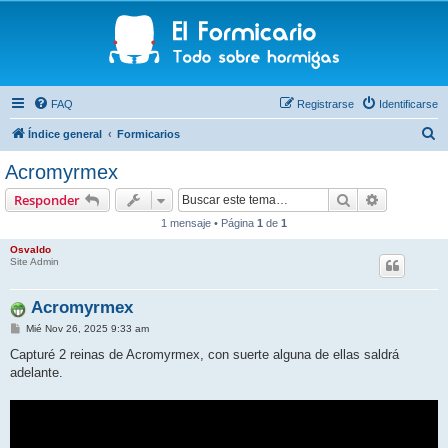
FAQ
Registrarse
Identificarse
B
Índice general
Formicarios
u
Acromyrmex
s
Buscar
Búsqueda 
Responder
c
1 mensaje • Página
1
de
1
a
Osvaldo
r
Site Admin
Acromyrmex
M
Mié Nov 26, 2025 9:33 am
e
n
Capturé 2 reinas de Acromyrmex, con suerte alguna de ellas saldrá
s
adelante.
a
j
e