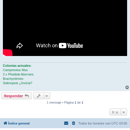
Colonias actuales:
Camponotus Mus
2 x Pheidole Aberrans
Brachymirmex
Solenopsis ¿Invicta?
Responder
1 mensaje • Página
1
de
1
Ir a
Índice general
Todos los horarios son
UTC-03:00