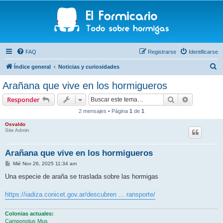
FAQ
Registrarse
Identificarse
B
Índice general
Noticias y curiosidades
u
Arañana que vive en los hormigueros
s
Buscar
Búsqueda 
Responder
c
2 mensajes • Página
1
de
1
a
Osvaldo
r
Site Admin
Arañana que vive en los hormigueros
M
Mié Nov 26, 2025 11:34 am
e
n
Una especie de araña se traslada sobre las hormigas
s
a
j
https://iadiza.conicet.gov.ar/descubren ... ransporte/
e
Colonias actuales:
Camponotus Mus