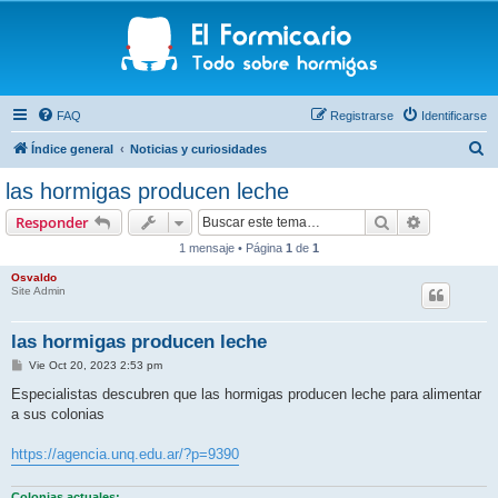
FAQ
Registrarse
Identificarse
B
Índice general
Noticias y curiosidades
u
las hormigas producen leche
s
Buscar
Búsqueda 
Responder
c
1 mensaje • Página
1
de
1
a
Osvaldo
r
Site Admin
las hormigas producen leche
M
Vie Oct 20, 2023 2:53 pm
e
n
Especialistas descubren que las hormigas producen leche para alimentar
s
a sus colonias
a
j
e
https://agencia.unq.edu.ar/?p=9390
Colonias actuales: