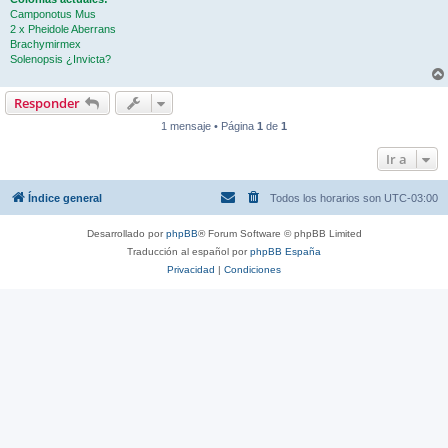
Camponotus Mus
2 x Pheidole Aberrans
Brachymirmex
Solenopsis ¿Invicta?
Responder
1 mensaje • Página
1
de
1
Ir a
Índice general
Todos los horarios son
UTC-03:00
Desarrollado por
phpBB
® Forum Software © phpBB Limited
Traducción al español por
phpBB España
Privacidad
|
Condiciones