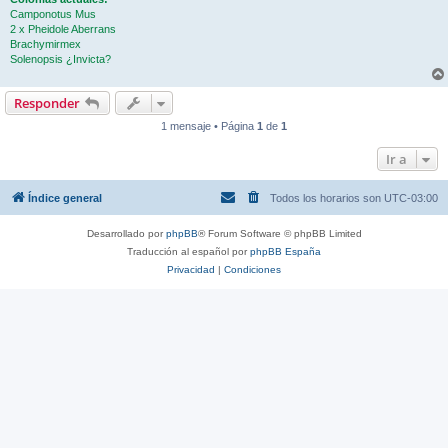
Camponotus Mus
2 x Pheidole Aberrans
Brachymirmex
Solenopsis ¿Invicta?
Responder
1 mensaje • Página
1
de
1
Ir a
Índice general
Todos los horarios son
UTC-03:00
Desarrollado por
phpBB
® Forum Software © phpBB Limited
Traducción al español por
phpBB España
Privacidad
|
Condiciones