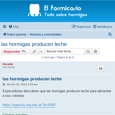
FAQ
Registrarse
Identificarse
B
Índice general
Noticias y curiosidades
u
las hormigas producen leche
s
Buscar
Búsqueda 
Responder
c
1 mensaje • Página
1
de
1
a
Osvaldo
r
Site Admin
las hormigas producen leche
M
Vie Oct 20, 2023 2:53 pm
e
n
Especialistas descubren que las hormigas producen leche para alimentar
s
a sus colonias
a
j
e
https://agencia.unq.edu.ar/?p=9390
Colonias actuales: